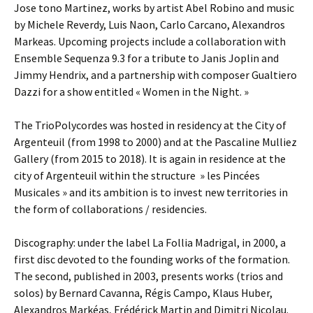
Jose tono Martinez, works by artist Abel Robino and music
by Michele Reverdy, Luis Naon, Carlo Carcano, Alexandros
Markeas. Upcoming projects include a collaboration with
Ensemble Sequenza 9.3 for a tribute to Janis Joplin and
Jimmy Hendrix, and a partnership with composer Gualtiero
Dazzi for a show entitled « Women in the Night. »
The TrioPolycordes was hosted in residency at the City of
Argenteuil (from 1998 to 2000) and at the Pascaline Mulliez
Gallery (from 2015 to 2018). It is again in residence at the
city of Argenteuil within the structure » les Pincées
Musicales » and its ambition is to invest new territories in
the form of collaborations / residencies.
Discography: under the label La Follia Madrigal, in 2000, a
first disc devoted to the founding works of the formation.
The second, published in 2003, presents works (trios and
solos) by Bernard Cavanna, Régis Campo, Klaus Huber,
Alexandros Markéas, Frédérick Martin and Dimitri Nicolau.