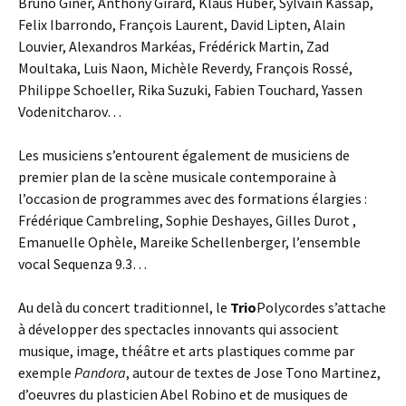
Bruno Giner, Anthony Girard, Klaus Huber, Sylvain Kassap,
Felix Ibarrondo, François Laurent, David Lipten, Alain
Louvier, Alexandros Markéas, Frédérick Martin, Zad
Moultaka, Luis Naon, Michèle Reverdy, François Rossé,
Philippe Schoeller, Rika Suzuki, Fabien Touchard, Yassen
Vodenitcharov…
Les musiciens s’entourent également de musiciens de
premier plan de la scène musicale contemporaine à
l’occasion de programmes avec des formations élargies :
Frédérique Cambreling, Sophie Deshayes, Gilles Durot ,
Emanuelle Ophèle, Mareike Schellenberger, l’ensemble
vocal Sequenza 9.3…
Au delà du concert traditionnel, le
Trio
Polycordes s’attache
à développer des spectacles innovants qui associent
musique, image, théâtre et arts plastiques comme par
exemple
Pandora
, autour de textes de Jose Tono Martinez,
d’oeuvres du plasticien Abel Robino et de musiques de