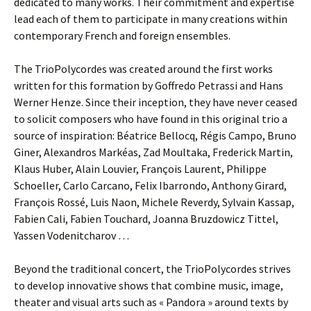
dedicated to many works. Their commitment and expertise
lead each of them to participate in many creations within
contemporary French and foreign ensembles.
The TrioPolycordes was created around the first works
written for this formation by Goffredo Petrassi and Hans
Werner Henze. Since their inception, they have never ceased
to solicit composers who have found in this original trio a
source of inspiration: Béatrice Bellocq, Régis Campo, Bruno
Giner, Alexandros Markéas, Zad Moultaka, Frederick Martin,
Klaus Huber, Alain Louvier, François Laurent, Philippe
Schoeller, Carlo Carcano, Felix Ibarrondo, Anthony Girard,
François Rossé, Luis Naon, Michele Reverdy, Sylvain Kassap,
Fabien Cali, Fabien Touchard, Joanna Bruzdowicz Tittel,
Yassen Vodenitcharov …
Beyond the traditional concert, the TrioPolycordes strives
to develop innovative shows that combine music, image,
theater and visual arts such as « Pandora » around texts by