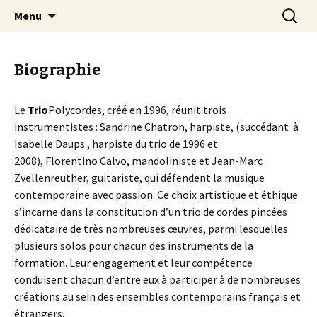
Aller
Recherc
Trio Polycordes
Menu
au
contenu
Biographie
Le
Trio
Polycordes, créé en 1996, réunit trois
instrumentistes : Sandrine Chatron, harpiste, (succédant
à
Isabelle Daups , harpiste du trio de 1996 et
2008), Florentino Calvo, mandoliniste et Jean-Marc
Zvellenreuther, guitariste, qui défendent la musique
contemporaine avec passion. Ce choix artistique et éthique
s’incarne dans la constitution d’un trio de cordes pincées
dédicataire de très nombreuses œuvres, parmi lesquelles
plusieurs solos pour chacun des instruments de la
formation. Leur engagement et leur compétence
conduisent chacun d’entre eux à participer à de nombreuses
créations au sein des ensembles contemporains français et
étrangers.