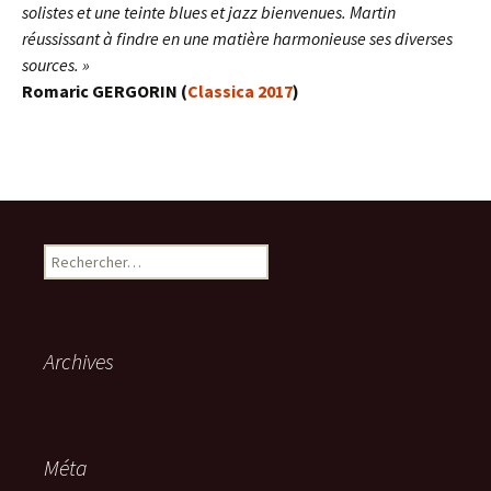
solistes et une teinte blues et jazz bienvenues. Martin
réussissant à findre en une matière harmonieuse ses diverses
sources. »
Romaric GERGORIN (
Classica 2017
)
Rechercher :
Archives
Méta