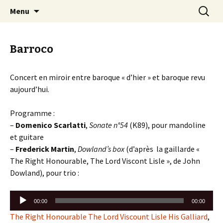
Aller
Recherc
Trio Polycordes
Menu
au
contenu
Barroco
Concert en miroir entre baroque « d’hier » et baroque revu
aujourd’hui.
Programme :
–
Domenico Scarlatti
,
Sonate n°54
(K89), pour mandoline
et guitare
–
Frederick Martin
,
Dowland’s box
(d’après
la gaillarde «
The Right Honourable, The Lord Viscont Lisle », de John
Dowland), pour trio :
Lecteur
00:00
00:00
audio
The Right Honourable The Lord Viscount Lisle His Galliard
,