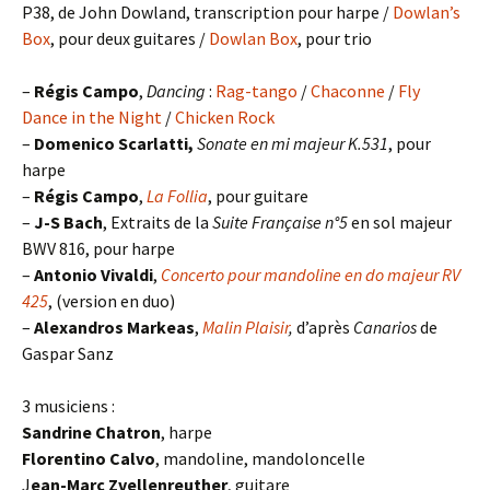
P38, de John Dowland, transcription pour harpe /
Dowlan’s
Box
, pour deux guitares /
Dowlan Box
, pour trio
–
Régis Campo
,
Dancing
:
Rag-tango
/
Chaconne
/
Fly
Dance in the Night
/
Chicken Rock
–
Domenico
Scarlatti,
Sonate en mi majeur K.531
, pour
harpe
–
Régis Campo
,
La Follia
, pour guitare
–
J-S Bach
, Extraits de la
Suite Française n°5
en sol majeur
BWV 816, pour harpe
–
Antonio Vivaldi
,
Concerto pour mandoline en do majeur RV
425
, (version en duo)
–
Alexandros Markeas
,
Malin Plaisir
,
d’après
Canarios
de
Gaspar Sanz
3 musiciens :
Sandrine Chatron
, harpe
Florentino Calvo
, mandoline, mandoloncelle
J
ean-Marc Zvellenreuther
, guitare