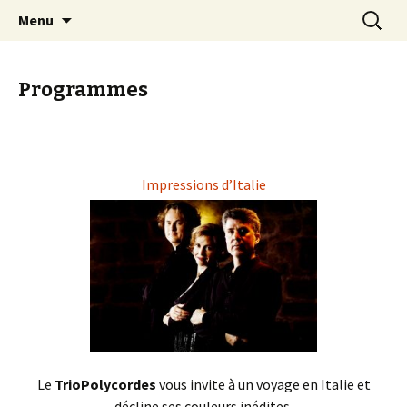
Aller
Recherc
Trio Polycordes
Menu
au
contenu
Programmes
Impressions d’Italie
Le
TrioPolycordes
vous invite à un voyage en Italie et
décline ses couleurs inédites