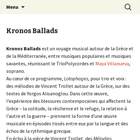
Aller
Recherc
Trio Polycordes
Menu
au
contenu
Kronos Ballads
Kronos Ballads
est un voyage musical autour de la Grèce et
de la Méditerranée, entre musiques populaires et musiques
savantes, réunissant le TrioPolycordes et
Maya Villanueva
,
soprano.
Au cœur de ce programme,
Lotophages
, pour trio et voix :
des mélodies de Vincent Trollet autour de la Grèce, sur des
textes de Yorgos Alisanoglou. Dans cette œuvre,
l’expérience des blessures contemporaines qui affectent la
Grèce – la solitude, la résilience et le refuge, la relation à
l’autre et la guerre – prennent la forme d’une œuvre
musicale en épisodes tissés entre eux par la langue et des
échos de la rythmique grecque.
En écho à la pièce de Vincent Trollet, des
Mélodies