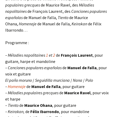
populaires grecques
de Maurice Ravel, des
Mélodies
napolitaines
de François Laurent, des
Canciones populares
españolas
de Manuel de Falla,
Tiento
de Maurice
Ohana,
Homenaje
de Manuel de Falla,
Keïrakan
de Félix
Ibarrondo…
Programme :
– Mélodies napolitaines
1
et
2
de
François Laurent
, pour
guitare, harpe et mandoline
– Canciones populares españolas
de
Manuel de Falla
, pour
voix et guitare
El paño moruno
/
Seguidilla murciana
/
Nana
/
Polo
–
Homenaje
de
Manuel de Falla
, pour guitare
– Mélodies populaires grecques
de
Maurice Ravel
, pour voix
et harpe
– Tiento
de
Maurice Ohana
, pour guitare
– Keïrakan,
de
Félix Ibarrondo
, pour mandoline