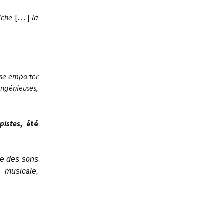
iche
[… ]
la
sse emporter
ingénieuses,
pistes
, été
re des sons
 musicale,