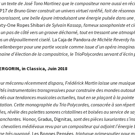
 un texte de José Tono Martinez que le compositeur narre aussi en réc
P17
de Bruno Giner construit un univers virtuel raréfié, fait de résonn
paraissant, une belle épure introduisant une énergie pulsée dans une
xty-One Ropes Shibari
de Sylvain Kassap, fameux saxophoniste et cla
t un pas de côté vers un groove décharné, tout en tressant une atmosp
ns un dépouillement ciselé.
La Caja de Pandora
de Michèle Reverdy fai
ellenberger pour une partie vocale comme issue d’un opéra imaginair
aine d’élection de la compositrice, le TrioPolycordes servant d’écrin 
RGORIN, in Classica, Juin 2018
ur méconnu récemment disparu, Frédérick Martin laisse une musique
ités instrumentales transgressives pour construire des mondes autosuf
tés aux tendances musicales actuelles, tout en se plaçant à la pointe
tation. Cette monographie du Trio Polycordes, consacrée à son répert
es, révèle des palettes sonores cristallines et boisées au service de s
ranchantes.
Honor, Gradus, Dignitas
, sont des pièces luxuriantes s’in
 chevaliers médiévaux revu par un compositeur qui adjoint l’énergie 
ge très ouvragé.
Les Bonnes Pensées
, triptyque primesautier pour 