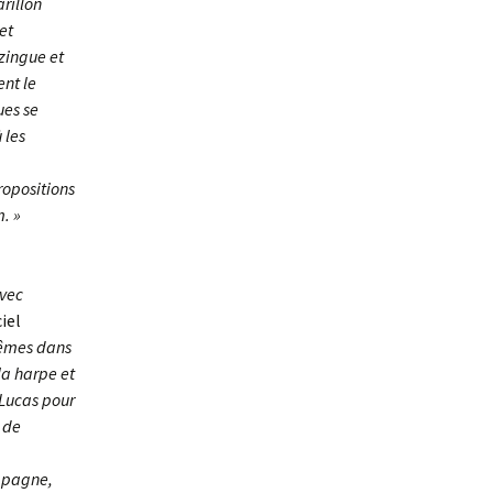
rillon
et
zingue et
ent le
ues se
 les
ropositions
. »
avec
iel
mêmes dans
la harpe et
 Lucas pour
 de
ompagne,