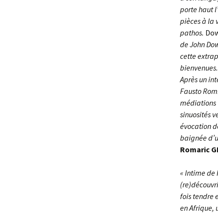
porte haut l
pièces à la 
pathos.
Dow
de John Dow
cette extrap
bienvenues.
Après un in
Fausto Romi
médiations 
sinuosités v
évocation d
baignée d’u
Romaric GE
« Intime de 
(re)découvri
fois tendre 
en Afrique, 