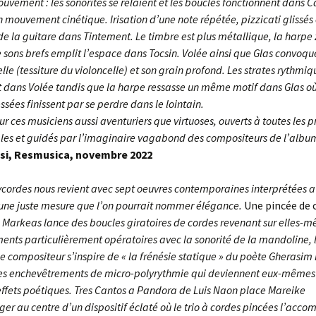
Twine
vement : les sonorités se relaient et les boucles fonctionnent dans Ca
mouvement cinétique. Irisation d’une note répétée, pizzicati glissés 
De Natura
Deux puissance trois
e la guitare dans Tintement. Le timbre est plus métallique, la harpe 
 sons brefs emplit l’espace dans Tocsin. Volée ainsi que Glas convoqu
Massalia
Pince-sans-rire
e (tessiture du violoncelle) et son grain profond. Les strates rythmiq
 dans Volée tandis que la harpe ressasse un même motif dans Glas où
Pincées résonnantes
essées finissent par se perdre dans le lointain.
ur ces musiciens aussi aventuriers que virtuoses, ouverts à toutes les p
les et guidés par l’imaginaire vagabond des compositeurs de l’album
si, Resmusica, novembre 2022
lycordes nous revient avec sept oeuvres contemporaines interprétées 
t une juste mesure que l’on pourrait nommer élégance.
Une pincée de c
 Markeas lance des boucles giratoires de cordes revenant sur elles-
nts particulièrement opératoires avec la sonorité de la mandoline, 
Le compositeur s’inspire de « la frénésie statique » du poète Gherasim
ces enchevêtrements de micro-polyrythmie qui deviennent eux-mêmes
 effets poétiques. Tres Cantos a Pandora de Luis Naon place Mareike
er au centre d’un dispositif éclaté où le trio à cordes pincées l’acc