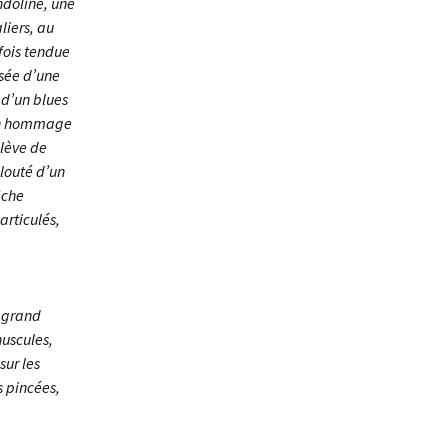
ndoline, une
liers, au
fois tendue
osée d’une
 d’un blues
« un hommage
élève de
louté d’un
êche
articulés,
s grand
nuscules,
sur les
s pincées,