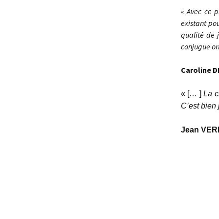
« Avec ce p
existant po
qualité de 
conjugue ori
Caroline D
« [… ]
La c
C’est bien
Jean VER