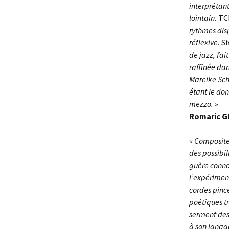
interprétant
lointain.
TC
rythmes dis
réflexive.
Si
de jazz, fai
raffinée da
Mareike Sch
étant le dom
mezzo. »
Romaric GE
« Composite
des possibil
guère conno
l’expérimen
cordes pincé
poétiques t
serment des
à son langa