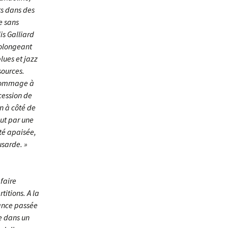
ts dans des
e sans
is Galliard
rolongeant
lues et jazz
sources.
 hommage à
cession de
n à côté de
lut par une
té apaisée,
usarde. »
faire
titions. A la
fance passée
te dans un