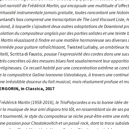
’art narratif de Frédérick Martin, qui encapsule une multitude d’affec
virtuosité instrumentale jamais gratuite, toutes rancontant une histoir
nland’s box
comprend une transcription de The Lord Viscount Lisle, H
land, à laquelle s’ajoutent deux autres adaptations de Downland p
olation du compositeur anglais par des parties solistes et une teinte b
 Martin réussissant à findre en une matière harmonieuse ses diverses 
termède pour guitare rafraîchissant,
Twisted Lullaby
, un ambitieux
telli,
Scritta di Fausto
, pousse l’expressivité des cordes dans une suc
très concrètes où des mesures blues font soudainement leur apparitio
ertigineuses. Ce recueil habité par une concentration extrême se conc
e la compositrice Galina Ivanovna Ustvolskaya, à travers une continui
ne irrésistible douceur du fait musical, mais résolument profuse et m
RGORIN, in Classica, 2017
Frédérick Martin (1958-2016), le TrioPolycordes a eu la bonne idée de 
r la musique de leur ami disparu trio tôt, en rassemblant six de ses par
et tourmenté, le style du compositeur se niche peut-être entre une en
une passion pour Chostakovitch et un passé rock, dont la trace subsis