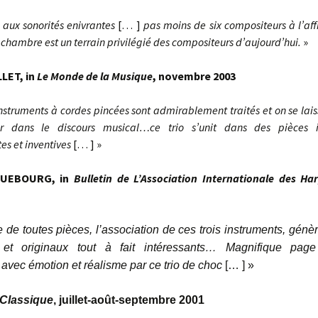
 aux sonorités enivrantes
[… ]
pas moins de six compositeurs à l’aff
chambre est un terrain privilégié des compositeurs d’aujourd’hui.
»
LET, in
Le Monde de la Musique
, novembre 2003
instruments à cordes pincées sont admirablement traités et on se
lai
ir dans le discours musical…ce trio s’unit dans des
pièces 
es et inventives
[… ] »
QUEBOURG, in
Bulletin de L’Association Internationale des Har
 de toutes pièces, l’association de ces trois instruments, génè
et originaux tout à fait intéressants… Magnifique page
 avec émotion et réalisme par ce trio de choc
[… ] »
 Classique
, juillet-août-septembre 2001