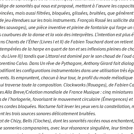
rilège de sonorités qui nous est proposé, mettant à l’œuvre les capacit
Impressions d’Allemagne
incées, mais aussi filtrées, bloquées, glissées, bruitées, que génèrent
et d’Autriche
D’une sérénade l’autre
e jeu étendues sur les trois instruments. François Rossé les sollicite d
Impressions d’Amérique
50/50 : Janis Joplin/Jimi
des sauvages), une pièce inventive et pleine de fantaisie qui forge un 
latine
Hendrix
es courbures de la danse et la voix des interprètes. L’intention est plus 
s Chants de l’Éther (Livres I et II) de Fabien Touchard dont on retient 
Barroco
Kronos Ballads
étempérées de la harpe en quart de ton et ses inflexions pleines de c
u Livre II)) tandis que Littoral est dominé par le son chaud de l’oud 
Méditerranée
Contes contemporains
contemporaine
orentino Calvo. Dans Un rêve de Pythagore, Anthony Girard fait dialog
odifiant les configurations instrumentales dans une utilisation très ég
Le tyran, le luthier et le
Ciné-concert
temps
ments. Ils empruntent, chacun à leur tour, le profil du mode mélodiqu
ui traverse toute la composition. Clockworks (Rouages), de Fabien Ca
Impressions d’Angleterre
A part(ition)s égales
es Alla Breve/Création mondiale de France Musique : cinq miniatures 
de l’horlogerie, favorisant le mouvement circulaire (Émergences) et l
Impressions d’Asie
A Tribute to Rock ‘n’ Roll
les cordes bloquées. Nocturne fait lever les yeux vers la constellation,
t les trois sources sonores délicatement bruitées.
Impressions d’Egypte
Musique et Pouvoir /
t de Chizy, Bells (Cloches), dont les sonorités racées nous enchantent
Concert-conférence
e sonneries campanaires, avec leur résonance singulière, leur timbre 
ElecTrio