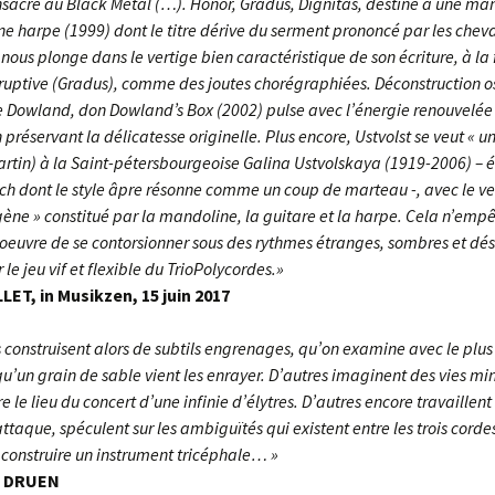
sacré au Black Metal (…). Honor, Gradus, Dignitas, destiné à une ma
ne harpe (1999) dont le titre dérive du serment prononcé par les cheva
ous plonge dans le vertige bien caractéristique de son écriture, à la 
éruptive (Gradus), comme des joutes chorégraphiées. Déconstruction 
e Dowland, don Dowland’s Box (2002) pulse avec l’énergie renouvelée
n préservant la délicatesse originelle. Plus encore, Ustvolst se veut 
Martin) à la Saint-pétersbourgeoise Galina Ustvolskaya (1919-2006) – 
ch dont le style âpre résonne comme un coup de marteau -, avec le ve
gène » constitué par la mandoline, la guitare et la harpe. Cela n’emp
’oeuvre de se contorsionner sous des rythmes étranges, sombres et dés
r le jeu vif et flexible du TrioPolycordes.»
LET, in Musikzen, 15 juin 2017
construisent alors de subtils engrenages, qu’on examine avec le plu
qu’un grain de sable vient les enrayer. D’autres imaginent des vies mi
re le lieu du concert d’une infinie d’élytres. D’autres encore travaillent 
ttaque, spéculent sur les ambiguïtés qui existent entre les trois corde
 construire un instrument tricéphale… »
e DRUEN