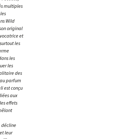
és multiples
 les
ans Wild
son original
évocatrice et
surtout les
harme
dans les
uer les
alitaire des
e au parfum
li est conçu
liées aux
es effets
 mêlant
, décline
et leur