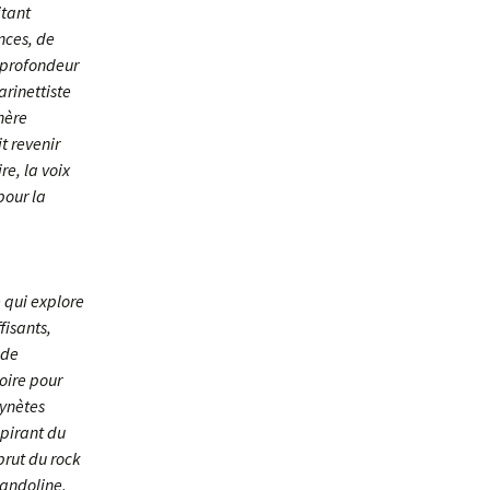
itant
ances, de
 profondeur
rinettiste
hère
t revenir
e, la voix
pour la
 qui explore
fisants,
 de
oire pour
aynètes
spirant du
brut du rock
mandoline,