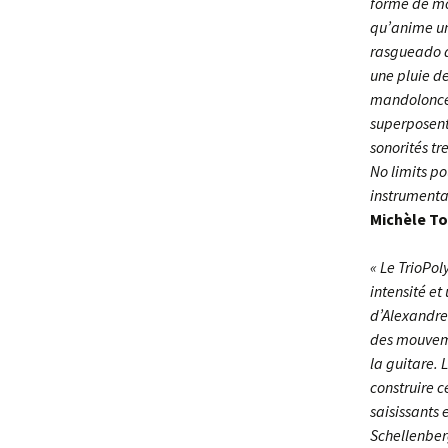
forme de mou
qu’anime un 
rasgueado d
une pluie de
mandoloncell
superposent
sonorités tr
No limits po
instrumenta
Michèle To
« Le TrioPo
intensité e
d’Alexandre
des mouveme
la guitare. 
construire 
saisissants
Schellenberg