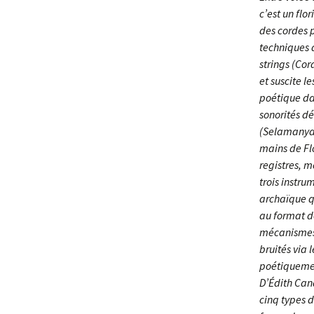
c’est un flo
des cordes p
techniques d
strings (Cor
et suscite l
poétique dan
sonorités d
(Selamanya d
mains de Fl
registres, m
trois instru
archaïque q
au format d
mécanismes 
bruités via 
poétiquemen
D’Édith Cana
cinq types d