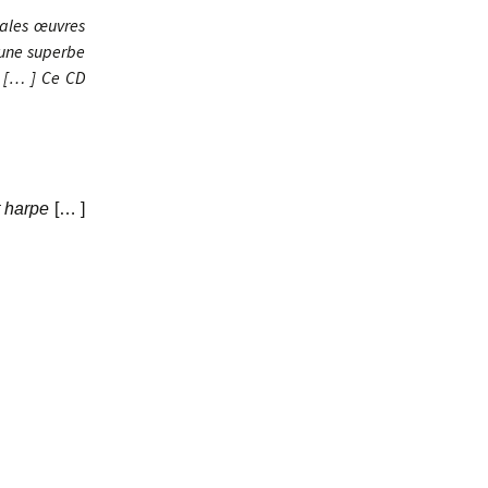
pales œuvres
 une superbe
e [… ] Ce CD
t harpe
[… ]