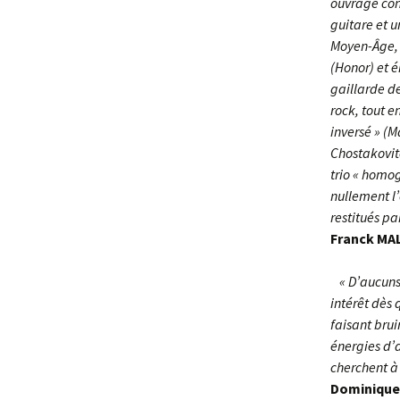
ouvrage con
guitare et u
Moyen-Âge, n
(Honor) et 
gaillarde d
rock, tout e
inversé » (
Chostakovit
trio « homo
nullement l
restitués pa
Franck MAL
« D’aucuns 
intérêt dès 
faisant brui
énergies d’a
cherchent à
Dominiqu