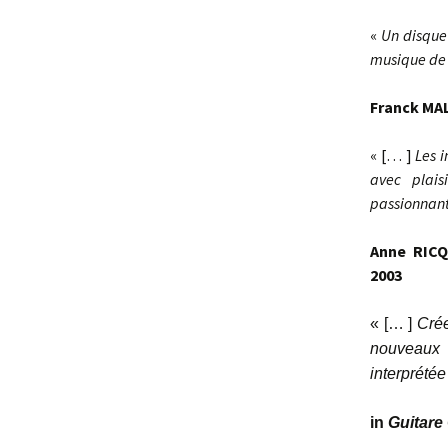
«
Un disque
musique de 
Franck MAL
« [… ]
Les 
avec plais
passionnant
Anne RIC
2003
« [… ]
Crée
nouveaux 
interprétée
in
Guitare