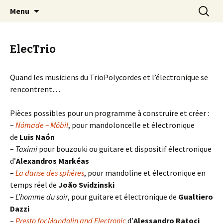
Aller
Recherc
Trio Polycordes
Menu
au
contenu
ElecTrio
Quand les musiciens du TrioPolycordes et l’électronique se
rencontrent…
Pièces possibles pour un programme à construire et créer :
–
Nómade – Móbil
, pour mandoloncelle et électronique
de
Luis Naón
–
Taximi
pour bouzouki ou guitare et dispositif électronique
d’
Alexandros Markéas
–
La danse des sphères
, pour mandoline et électronique en
temps réel de
João Svidzinski
–
L’homme du soir
, pour guitare et électronique de
Gualtiero
Dazzi
–
Presto for Mandolin and Electronic
d’
Alessandro Ratoci