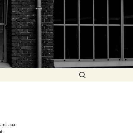
Rechercher :
iant aux
nt