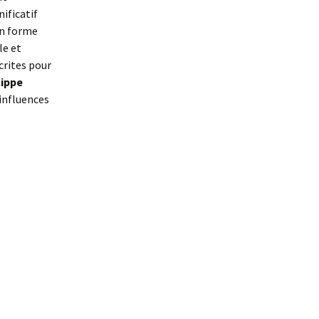
nificatif
en forme
le et
crites pour
lippe
’influences