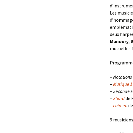
d’instrumen
Les musici
d’hommage 
emblématiq
deux harpes
Manoury
,
G
mutuelles 
Programm
–
Notations
–
Musique 1
–
Seconde s
–
Shard
de E
–
Luimen
de
9 musiciens