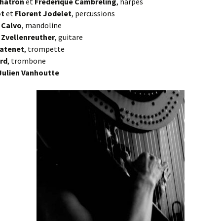
Twine
Chatron
et
Frederique Cambreling
, harpes
ot
et
Florent Jodelet
, percussions
De Natura
Deux puissance trois
 Calvo
, mandoline
 Zvellenreuther
, guitare
Massalia
Pince-sans-rire
hatenet
, trompette
rd
, trombone
Pincées résonnantes
Julien Vanhoutte