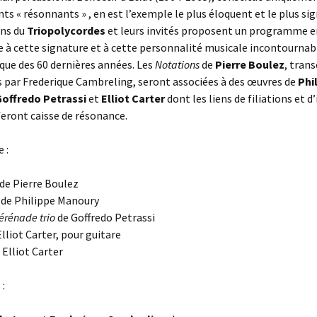
ts « résonnants » , en est l’exemple le plus éloquent et le plus sig
Impressions d’Allemagne
ens du
Triopolycordes
et leurs invités proposent un programme 
et d’Autriche
D’une sérénade l’autre
à cette signature et à cette personnalité musicale incontournab
Impressions d’Amérique
50/50 : Janis Joplin/Jimi
ue des 60 dernières années. Les
Notations
de
Pierre Boulez
, trans
latine
Hendrix
 par Frederique Cambreling, seront associées à des œuvres de
Phi
offredo Petrassi
et
Elliot Carter
dont les liens de filiations et d
Barroco
Kronos Ballads
feront caisse de résonance.
Méditerranée
Contes contemporains
contemporaine
e :
Le tyran, le luthier et le
Ciné-concert
temps
de Pierre Boulez
de Philippe Manoury
Impressions d’Angleterre
A part(ition)s égales
érénade trio
de Goffredo Petrassi
lliot Carter, pour guitare
Impressions d’Asie
A Tribute to Rock ‘n’ Roll
 Elliot Carter
Impressions d’Egypte
Musique et Pouvoir /
 :
Concert-conférence
ElecTrio