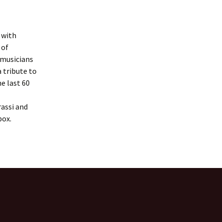
 with
 of
 musicians
 tribute to
e last 60
rassi and
box.