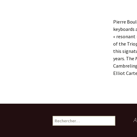
Pierre Boul
keyboards 
« resonant 
of the Trio
this signat
years. The
Cambreling,
Elliot Cart
Rechercher :
A