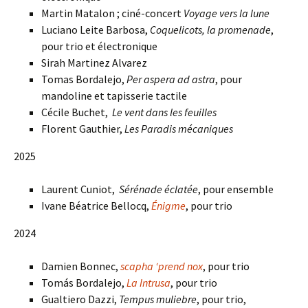
Martin Matalon ; ciné-concert
Voyage vers la lune
Luciano Leite Barbosa,
Coquelicots, la promenade
,
pour trio et électronique
Sirah Martinez Alvarez
Tomas Bordalejo,
Per aspera ad astra
, pour
mandoline et tapisserie tactile
Cécile Buchet,
Le vent dans les feuilles
Florent Gauthier,
Les Paradis mécaniques
2025
Laurent Cuniot,
Sérénade éclatée
, pour ensemble
Ivane Béatrice Bellocq,
Énigme
, pour trio
2024
Damien Bonnec,
scapha ‘prend nox
, pour trio
Tomás Bordalejo,
La Intrusa
, pour trio
Gualtiero Dazzi,
Tempus muliebre
, pour trio,