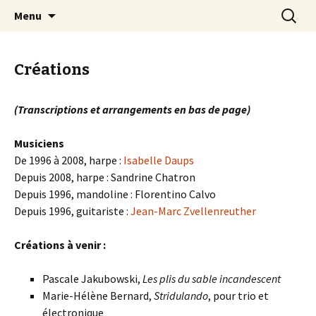
Aller
Recherc
Trio Polycordes
Menu
au
contenu
Créations
(Transcriptions et arrangements en bas de page)
Musiciens
De 1996 à 2008, harpe :
Isabelle Daups
Depuis 2008, harpe : Sandrine Chatron
Depuis 1996, mandoline : Florentino Calvo
Depuis 1996, guitariste :
Jean-Marc Zvellenreuther
Créations à venir :
Pascale Jakubowski,
Les plis du sable incandescent
Marie-Hélène Bernard,
Stridulando
, pour trio et
électronique