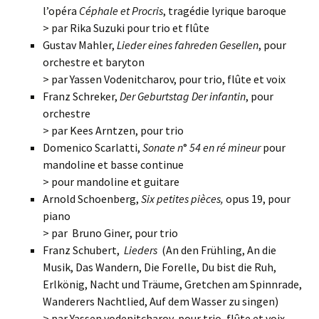
l’opéra
Céphale et Procris
, tragédie lyrique baroque
> par Rika Suzuki pour trio et flûte
Gustav Mahler,
Lieder eines fahreden Gesellen
, pour
orchestre et baryton
> par Yassen Vodenitcharov, pour trio, flûte et voix
Franz Schreker,
Der Geburtstag Der infantin
, pour
orchestre
> par Kees Arntzen, pour trio
Domenico Scarlatti,
Sonate n
°
54
en ré mineur
pour
mandoline et basse continue
> pour mandoline et guitare
Arnold Schoenberg,
Six petites pièces,
opus 19, pour
piano
> par Bruno Giner, pour trio
Franz Schubert,
Lieders
(An den Frühling, An die
Musik, Das Wandern, Die Forelle, Du bist die Ruh,
Erlkönig, Nacht und Träume, Gretchen am Spinnrade,
Wanderers Nachtlied, Auf dem Wasser zu singen)
> par Yassen vodenitcharov, pour trio, flûte et voix