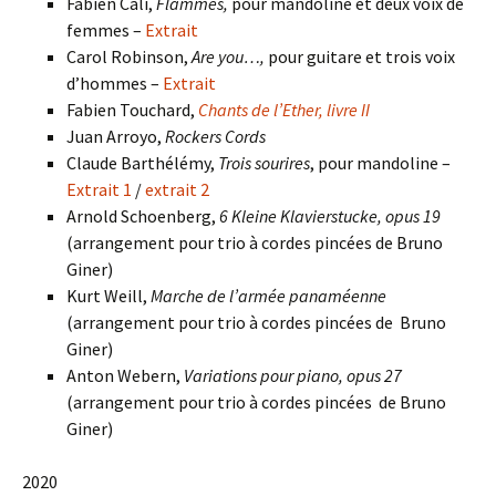
Fabien Cali,
Flammes,
pour mandoline et deux voix de
femmes –
Extrait
Carol Robinson,
Are you…,
pour guitare et trois voix
d’hommes –
Extrait
Fabien Touchard,
Chants de l’Ether, livre II
Juan Arroyo,
Rockers Cords
Claude Barthélémy,
Trois sourires
, pour mandoline –
Extrait 1
/
extrait 2
Arnold Schoenberg,
6 Kleine Klavierstucke, opus 19
(arrangement pour trio à cordes pincées de Bruno
Giner)
Kurt Weill,
Marche de l’armée panaméenne
(arrangement pour trio à cordes pincées
de
Bruno
Giner)
Anton Webern,
Variations pour piano, opus 27
(arrangement pour trio à cordes pincées
de
Bruno
Giner)
2020