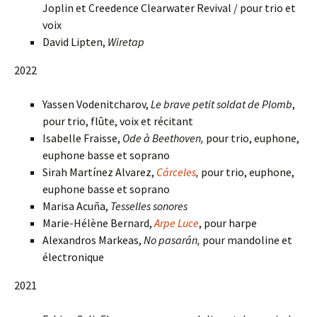
Joplin et Creedence Clearwater Revival / pour trio et
voix
David Lipten,
Wiretap
2022
Yassen Vodenitcharov,
Le brave petit soldat de Plomb
,
pour trio, flûte, voix et récitant
Isabelle Fraisse,
Ode à Beethoven,
pour trio,
euphone,
euphone basse et soprano
Sirah Martínez Alvarez,
Cárceles
,
pour trio,
euphone,
euphone basse et soprano
Marisa Acuña,
Tesselles sonores
Marie-Hélène Bernard,
Arpe Luce
, pour harpe
Alexandros Markeas,
No pasar
á
n,
pour mandoline et
électronique
2021