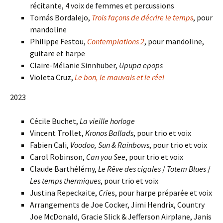
récitante, 4 voix de femmes et percussions
Tomás Bordalejo,
Trois façons de décrire le temps
, pour
mandoline
Philippe Festou,
Contemplations 2
,
pour mandoline,
guitare et harpe
Claire-Mélanie Sinnhuber,
Upupa epops
Violeta Cruz,
Le bon, le mauvais et le réel
2023
Cécile Buchet,
La vieille horloge
Vincent Trollet,
Kronos Ballads
, pour trio et voix
Fabien Cali,
Voodoo, Sun & Rainbows
, pour trio et voix
Carol Robinson,
Can you See
, pour trio et voix
Claude Barthélémy,
Le Rêve des cigales
/
Totem Blues
/
Les temps thermiques
, pour trio et voix
Justina Repeckaite,
Cri
es, pour harpe préparée et voix
Arrangements de Joe Cocker, Jimi Hendrix, Country
Joe McDonald, Gracie Slick & Jefferson Airplane, Janis