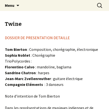
Aller
Recherc
Trio Polycordes
Menu
au
contenu
Twine
DOSSIER DE PRESENTATION DETAILLE
Tom Bierton
: Composition, chorégraphie, électronique
Sophia Noblet
:
Chorégraphie
TrioPolycordes :
Florentino Calvo
: mandoline, baglama
Sandrine Chatron
: harpes
Jean-Marc Zvellenreuther
: guitare électrique
Compagnie Eléments
:
3 danseurs
Note d’intention de Tom Bierton
Dans les représentations de musiques indiennes et de