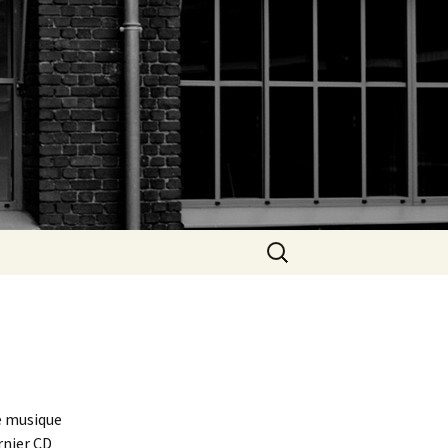
Rechercher :
de musique
rnier CD