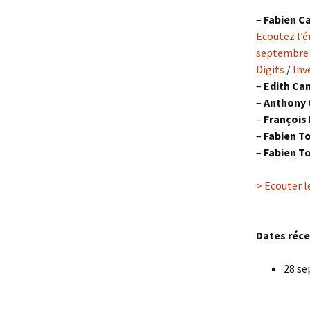
–
Fabien Ca
Ecoutez l’
septembre
Digits
/
Inv
–
Edith Can
–
Anthony 
–
François
–
Fabien T
–
Fabien T
> Ecouter l
Dates récen
28 se