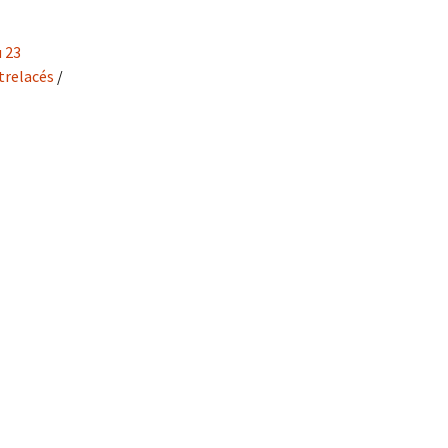
 23
trelacés
/