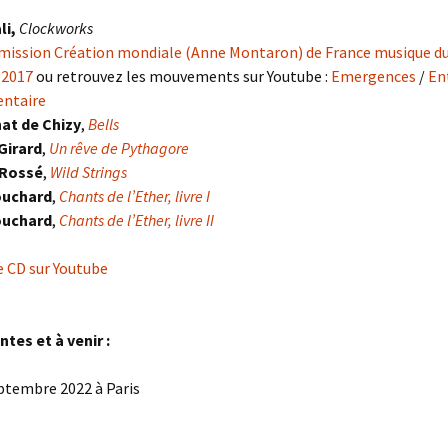
Twine
li,
Clockworks
De Natura
Deux puissance trois
émission Création mondiale (Anne Montaron) de France musique du
 2017
ou retrouvez les mouvements sur Youtube :
Emergences
/
En
Massalia
Pince-sans-rire
entaire
at de Chizy
,
Bells
Pincées résonnantes
Girard
,
Un rêve de Pythagore
 Rossé
,
Wild Strings
ouchard
,
Chants de l’Ether, livre I
ouchard
,
Chants de l’Ether, livre II
e CD sur Youtube
tes et à venir :
ptembre 2022 à Paris