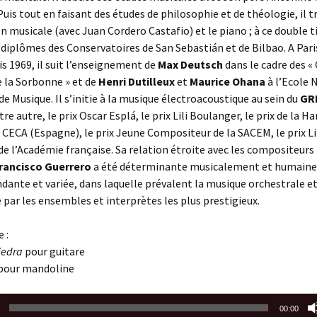
uis tout en faisant des études de philosophie et de théologie, il tr
Impressions d’Allemagne
 musicale (avec Juan Cordero Castafio) et le piano ; à ce double tit
et d’Autriche
D’une sérénade l’autre
 diplômes des Conservatoires de San Sebastián et de Bilbao. A Paris
Impressions d’Amérique
50/50 : Janis Joplin/Jimi
is 1969, il suit l’enseignement de
Max Deutsch
dans le cadre des «
latine
Hendrix
 la Sorbonne » et de
Henri Dutilleux
et
Maurice Ohana
à l’Ecole
de Musique. Il s’initie à la musique électroacoustique au sein du
GR
Barroco
Kronos Ballads
re autre, le prix Oscar Esplá, le prix Lili Boulanger, le prix de la H
 CECA (Espagne), le prix Jeune Compositeur de la SACEM, le prix Li
Méditerranée
Contes contemporains
contemporaine
e l’Académie française. Sa relation étroite avec les compositeurs
rancisco Guerrero
a été déterminante musicalement et humain
Le tyran, le luthier et le
Ciné-concert
temps
ante et variée, dans laquelle prévalent la musique orchestrale et
 par les ensembles et interprètes les plus prestigieux.
Impressions d’Angleterre
A part(ition)s égales
e :
Impressions d’Asie
A Tribute to Rock ‘n’ Roll
piedra
pour guitare
pour mandoline
Impressions d’Egypte
Musique et Pouvoir /
Concert-conférence
ElecTrio
00:00