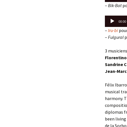
audio
–
Bik-Bat
po
Lecteur
00:00
audio
–
Iru-bi
pour
–
Fulgural
p
3 musiciens
Florentino
Sandrine 
Jean-Marc
Félix Ibarr
musical tra
harmony. T
composition
diplomas fr
been living
de la Sorbo