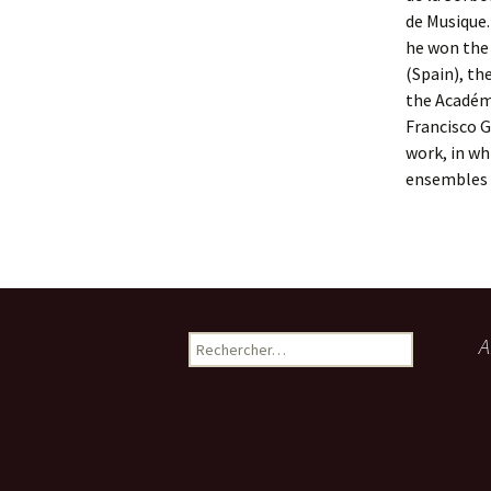
de Musique.
he won the 
(Spain), t
the Académ
Francisco G
work, in wh
ensembles 
Rechercher :
A