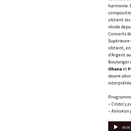
harmonie. P
composition
obtient les
réside depu
Concerts de
Supérieure 
obtient, ent
d’Argent au
Boulanger d
Ohana
et
F
œuvre abond
interprétée
Programm
–
Cristal y 
–
Keirakan
Lecteur
00:00