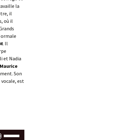
availle la
re, il
, où il
 Grands
 Normale
M
. Il
arpe
li et Nadia
Maurice
ement. Son
 vocale, est
Utilisez