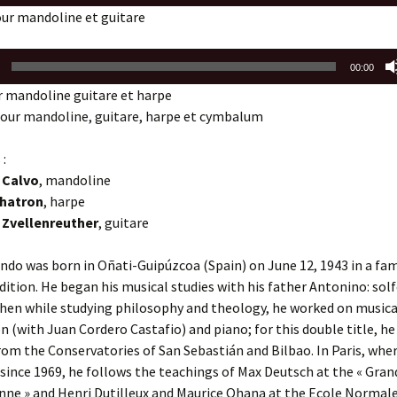
Twine
ur mandoline et guitare
De Natura
Deux puissance trois
Massalia
00:00
Pince-sans-rire
 mandoline guitare et harpe
our mandoline, guitare, harpe et cymbalum
Pincées résonnantes
 :
 Calvo
, mandoline
Chatron
, harpe
 Zvellenreuther
, guitare
ondo was born in Oñati-Guipúzcoa (Spain) on June 12, 1943 in a fam
dition. He began his musical studies with his father Antonino: sol
hen while studying philosophy and theology, he worked on musica
 (with Juan Cordero Castafio) and piano; for this double title, he
om the Conservatories of San Sebastián and Bilbao. In Paris, whe
 since 1969, he follows the teachings of Max Deutsch at the « Gra
nne » and Henri Dutilleux and Maurice Ohana at the Ecole Normal