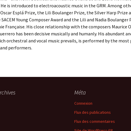
 He is introduced to electroacoustic music in the GRM. Among oth
Oscar Esplá Prize, the Lili Boulanger Prize, the Silver Harp Prize 
he SACEM Young Composer Award and the Lili and Nadia Boulanger 
ie Française. His close relationship with the composers Maurice 
uerrero has been decisive musically and humanly. His abundant an
ich orchestral and vocal music prevails, is performed by the most 
and performers.
rchives
Méta
Connexion
Flux des publications
Flux des commentaires
Site de WordPress-FR