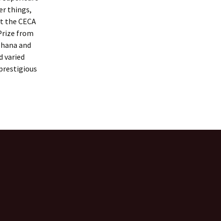
er things,
at the CECA
Prize from
Ohana and
d varied
prestigious