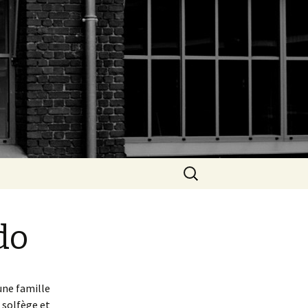
Rechercher :
do
une famille
 solfège et