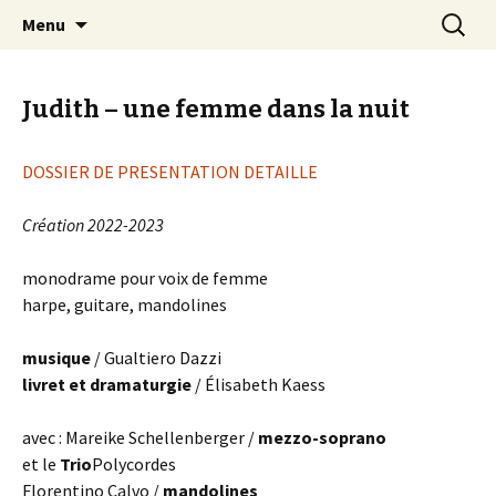
Aller
Recherc
Trio Polycordes
Menu
au
contenu
Judith – une femme dans la nuit
DOSSIER DE PRESENTATION DETAILLE
Création 2022-2023
monodrame pour voix de femme
harpe, guitare, mandolines
musique
/ Gualtiero Dazzi
livret et dramaturgie
/ Élisabeth Kaess
avec : Mareike Schellenberger /
mezzo-soprano
et le
Trio
Polycordes
Florentino Calvo /
mandolines